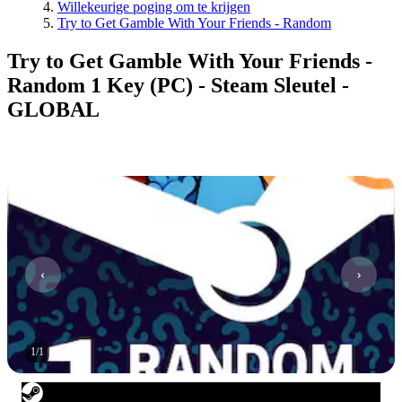
Willekeurige poging om te krijgen
Try to Get Gamble With Your Friends - Random
Try to Get Gamble With Your Friends -
Random 1 Key (PC) - Steam Sleutel -
GLOBAL
1
/
1