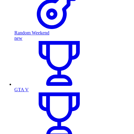
Random Weekend
new
GTA V