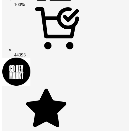
100%
44393