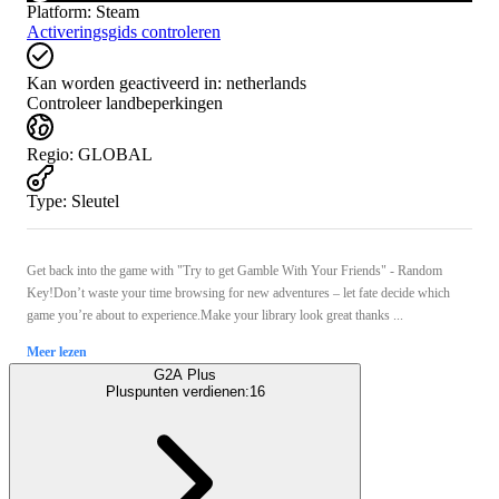
Platform
:
Steam
Activeringsgids controleren
Kan worden geactiveerd in:
netherlands
Controleer landbeperkingen
Regio
:
GLOBAL
Type
:
Sleutel
Get back into the game with "Try to get Gamble With Your Friends" - Random
Key!Don’t waste your time browsing for new adventures – let fate decide which
game you’re about to experience.Make your library look great thanks ...
Meer lezen
G2A Plus
Pluspunten verdienen:
16