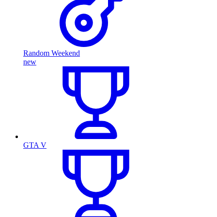
Random Weekend
new
GTA V