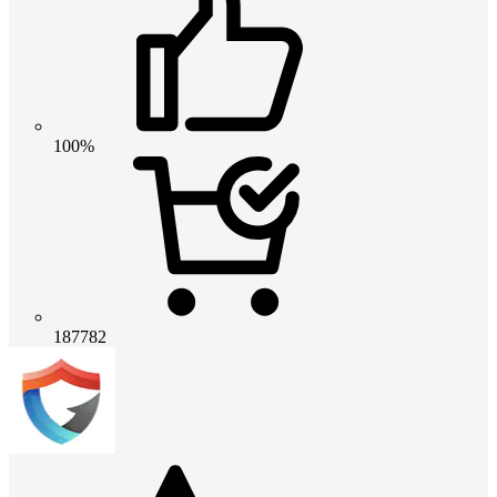
100%
187782