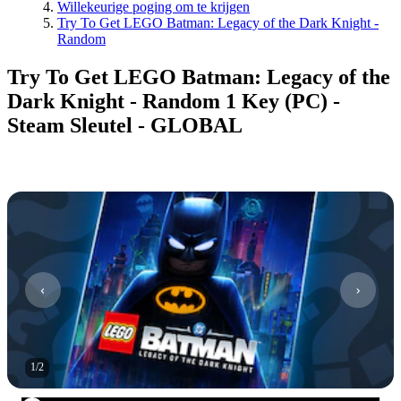
Willekeurige poging om te krijgen
Try To Get LEGO Batman: Legacy of the Dark Knight -
Random
Try To Get LEGO Batman: Legacy of the
Dark Knight - Random 1 Key (PC) -
Steam Sleutel - GLOBAL
1
/
2