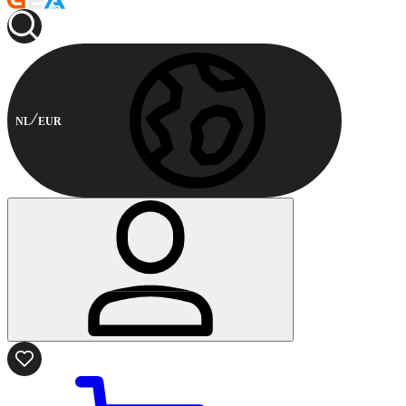
NL
EUR