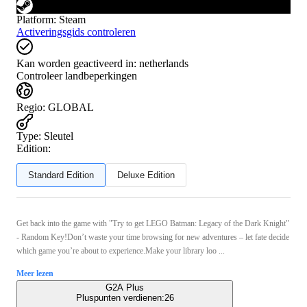
Platform
:
Steam
Activeringsgids controleren
Kan worden geactiveerd in:
netherlands
Controleer landbeperkingen
Regio
:
GLOBAL
Type
:
Sleutel
Edition:
Standard Edition
Deluxe Edition
Get back into the game with "Try to get LEGO Batman: Legacy of the Dark Knight"
- Random Key!Don’t waste your time browsing for new adventures – let fate decide
which game you’re about to experience.Make your library loo ...
Meer lezen
G2A Plus
Pluspunten verdienen:
26