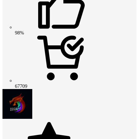
98%
67709