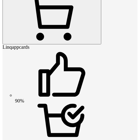
Linqappcards
90%