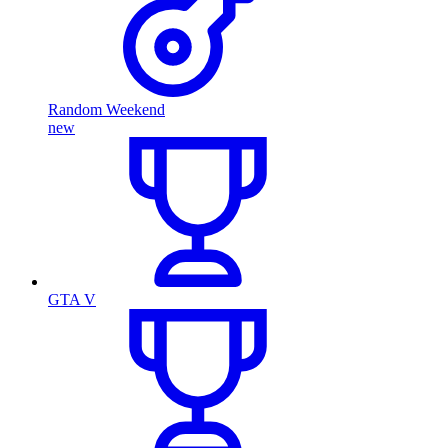
Random Weekend
new
GTA V