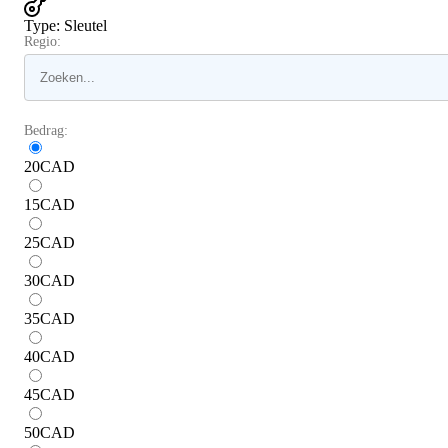
Type
:
Sleutel
Regio:
Bedrag:
20
CAD
15
CAD
25
CAD
30
CAD
35
CAD
40
CAD
45
CAD
50
CAD