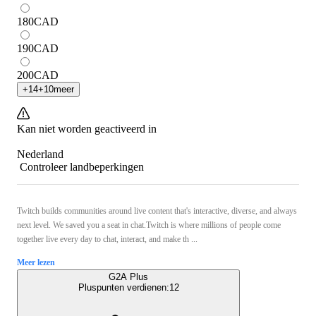
180
CAD
190
CAD
200
CAD
+
14
+
10
meer
Kan niet worden geactiveerd in
Nederland
Controleer landbeperkingen
Twitch builds communities around live content that's interactive, diverse, and always
next level. We saved you a seat in chat.Twitch is where millions of people come
together live every day to chat, interact, and make th ...
Meer lezen
G2A Plus
Pluspunten verdienen:
12