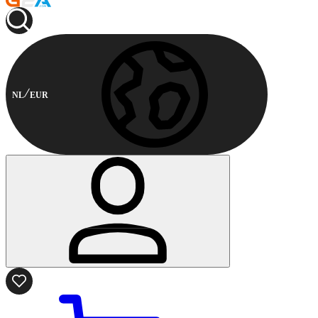
NL
EUR