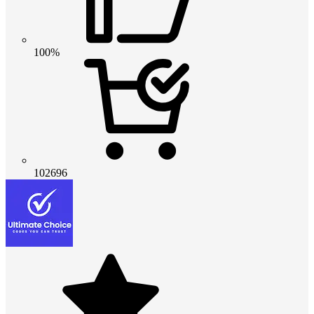
100%
102696