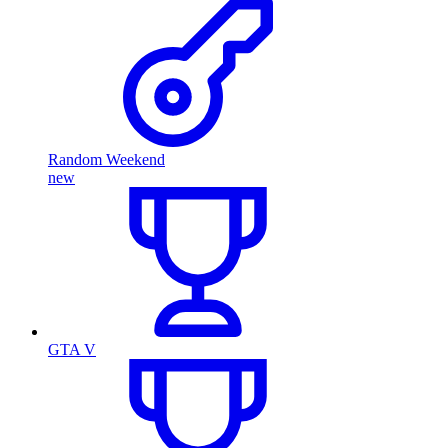
Random Weekend
new
GTA V