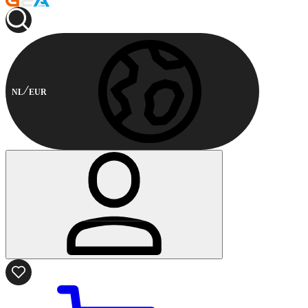
NL
EUR