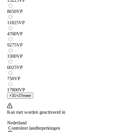
13225
VP
8650
VP
11825
VP
4700
VP
9275
VP
3300
VP
6025
VP
750
VP
17800
VP
+
31
+
27
meer
Kan niet worden geactiveerd in
Nederland
Controleer landbeperkingen