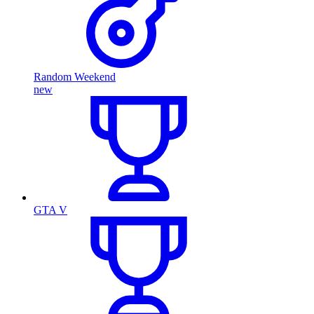
Random Weekend
new
GTA V