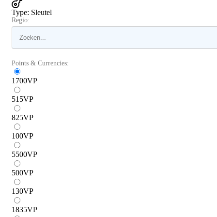
Type
:
Sleutel
Regio:
Points & Currencies:
1700
VP
515
VP
825
VP
100
VP
5500
VP
500
VP
130
VP
1835
VP