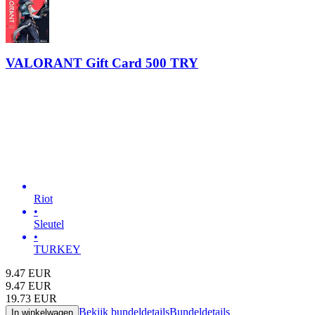
VALORANT Gift Card 500 TRY
Riot
•
Sleutel
•
TURKEY
9.47
EUR
9.47
EUR
19.73
EUR
Bekijk bundeldetails
Bundeldetails
In winkelwagen