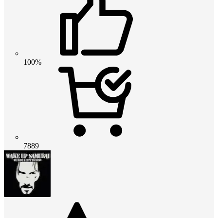
100%
7889