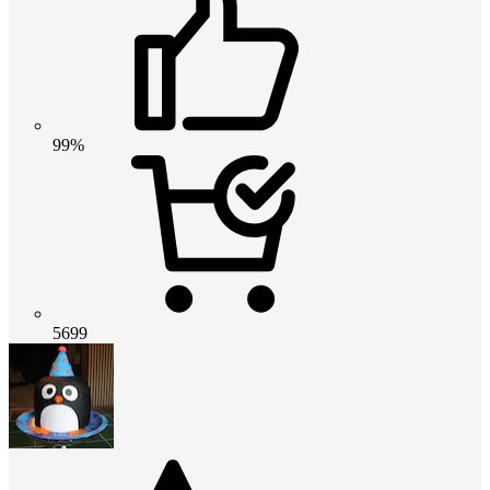
99%
5699