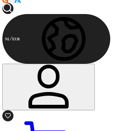
NL
EUR