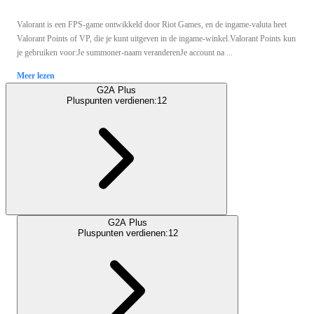
Valorant is een FPS-game ontwikkeld door Riot Games, en de ingame-valuta heet
Valorant Points of VP, die je kunt uitgeven in de ingame-winkel.Valorant Points kun
je gebruiken voor:Je summoner-naam veranderenJe account na ...
Meer lezen
G2A Plus
Pluspunten verdienen:
12
G2A Plus
Pluspunten verdienen:
12