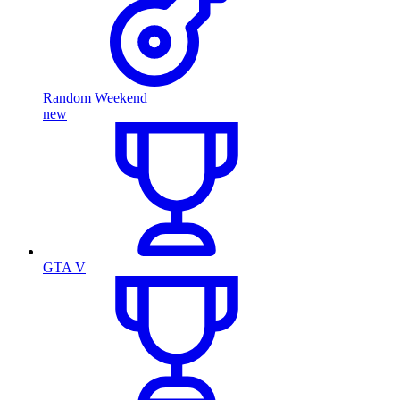
Random Weekend
new
GTA V