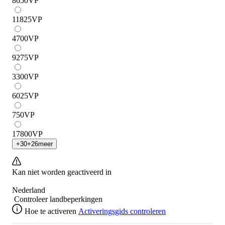
8650
VP
11825
VP
4700
VP
9275
VP
3300
VP
6025
VP
750
VP
17800
VP
+
30
+
26
meer
Kan niet worden geactiveerd in
Nederland
Controleer landbeperkingen
Hoe te activeren
Activeringsgids controleren