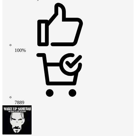
100%
7889