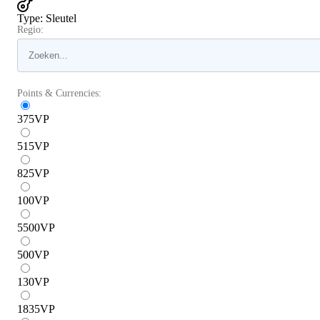
Type
:
Sleutel
Regio:
Points & Currencies:
375
VP
515
VP
825
VP
100
VP
5500
VP
500
VP
130
VP
1835
VP