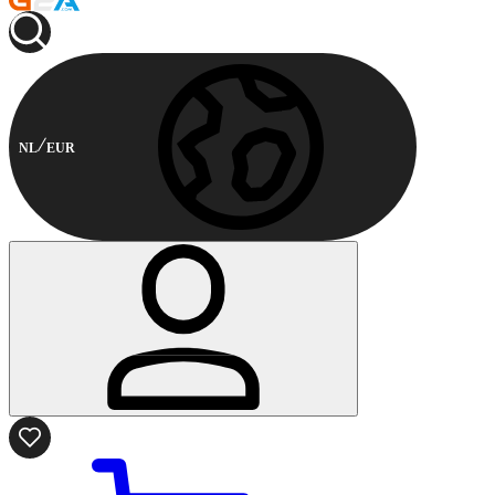
NL
EUR