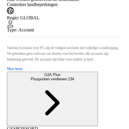
Controleer landbeperkingen
Regio
:
GLOBAL
Type
:
Account
Valorant Accounts voor PC zijn de veiligste accounts met volledige e-mailtoegang.
We gebruiken geen software van derden voor het levelen, alle accounts zijn
handmatig geleveld. De accounts zijn klaar voor ranked, je hoef ...
Meer lezen
G2A Plus
Pluspunten verdienen:
134
GESPONSORD