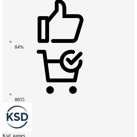
84%
8855
Ksd_games