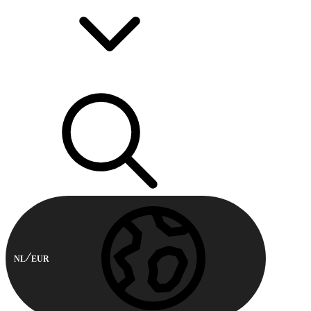
NL
EUR