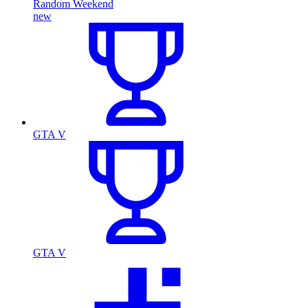
Random Weekend
new
GTA V
GTA V