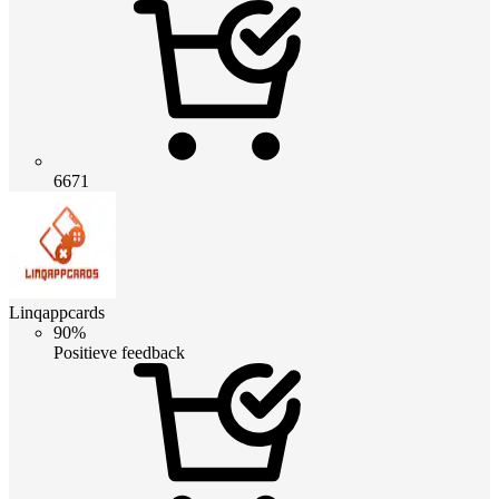
6671
Linqappcards
90%
Positieve feedback