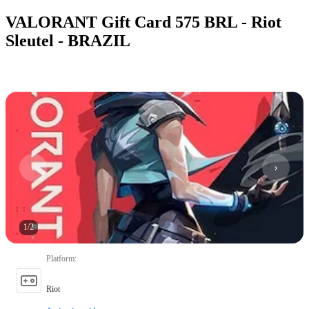
VALORANT Gift Card 575 BRL - Riot
Sleutel - BRAZIL
1
/
2
Platform
:
Riot