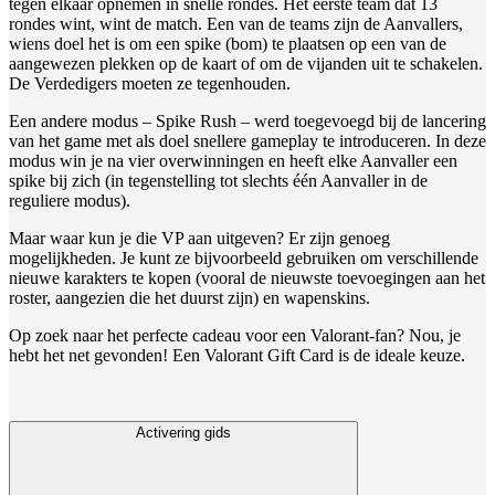
tegen elkaar opnemen in snelle rondes. Het eerste team dat 13
rondes wint, wint de match. Een van de teams zijn de Aanvallers,
wiens doel het is om een spike (bom) te plaatsen op een van de
aangewezen plekken op de kaart of om de vijanden uit te schakelen.
De Verdedigers moeten ze tegenhouden.
Een andere modus – Spike Rush – werd toegevoegd bij de lancering
van het game met als doel snellere gameplay te introduceren. In deze
modus win je na vier overwinningen en heeft elke Aanvaller een
spike bij zich (in tegenstelling tot slechts één Aanvaller in de
reguliere modus).
Maar waar kun je die VP aan uitgeven? Er zijn genoeg
mogelijkheden. Je kunt ze bijvoorbeeld gebruiken om verschillende
nieuwe karakters te kopen (vooral de nieuwste toevoegingen aan het
roster, aangezien die het duurst zijn) en wapenskins.
Op zoek naar het perfecte cadeau voor een Valorant-fan? Nou, je
hebt het net gevonden! Een Valorant Gift Card is de ideale keuze.
Activering gids