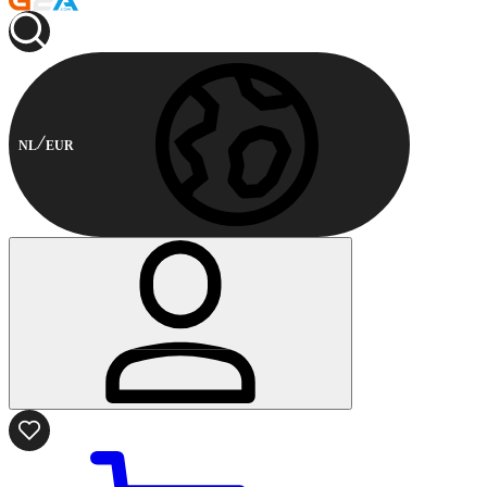
NL
EUR