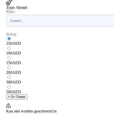
Type
:
Sleutel
Regio:
Bedrag:
250
AED
100
AED
150
AED
200
AED
300
AED
500
AED
+
-3
+
-7
meer
Kan niet worden geactiveerd in