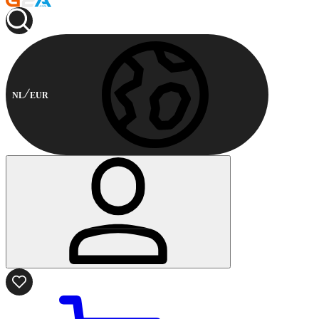
NL
EUR