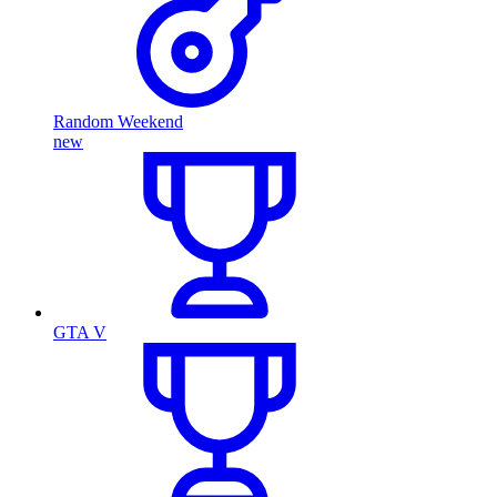
Random Weekend
new
GTA V