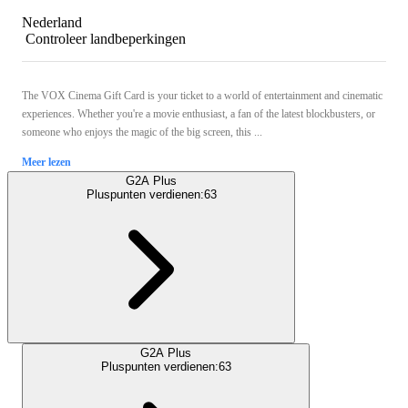
Nederland
Controleer landbeperkingen
The VOX Cinema Gift Card is your ticket to a world of entertainment and cinematic
experiences. Whether you're a movie enthusiast, a fan of the latest blockbusters, or
someone who enjoys the magic of the big screen, this ...
Meer lezen
G2A Plus
Pluspunten verdienen:
63
G2A Plus
Pluspunten verdienen:
63