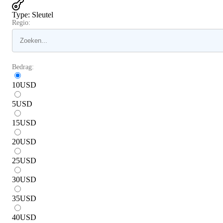
Type
:
Sleutel
Regio:
Bedrag:
10
USD
5
USD
15
USD
20
USD
25
USD
30
USD
35
USD
40
USD