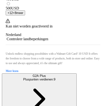
500
USD
+
12
+
8
meer
Kan niet worden geactiveerd in
Nederland
Controleer landbeperkingen
Unlock endless shopping possibilities with a Walmart Gift Card! 10 USD It offers
the freedom to choose from a wide range of products, both in-store and online. Easy
to use and always appreciated, it’s the ultimate gift!
Meer lezen
G2A Plus
Pluspunten verdienen:
9