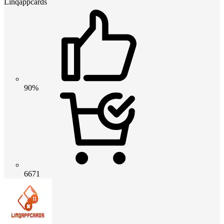
Linqappcards
90%
6671