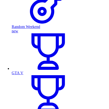
Random Weekend
new
GTA V