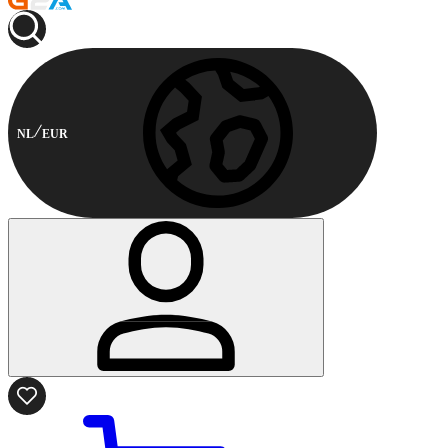
NL
EUR