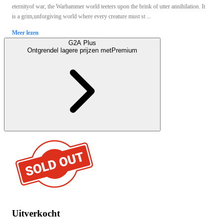
eternityof war, the Warhammer world teeters upon the brink of utter annihilation. It
is a grim,unforgiving world where every creature must st ...
Meer lezen
G2A Plus
Ontgrendel lagere prijzen met
Premium
Uitverkocht