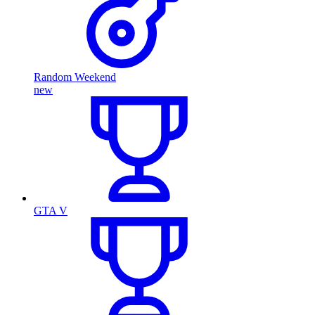
Random Weekend
new
GTA V