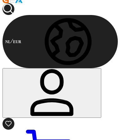
NL
EUR