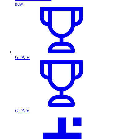
new
GTA V
GTA V