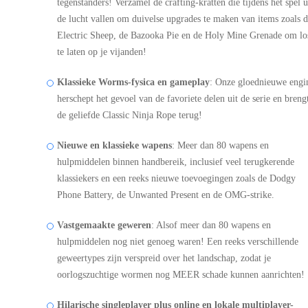
tegenstanders! Verzamel de crafting-kratten die tijdens het spel u
de lucht vallen om duivelse upgrades te maken van items zoals 
Electric Sheep, de Bazooka Pie en de Holy Mine Grenade om lo
te laten op je vijanden!
Klassieke Worms-fysica en gameplay
: Onze gloednieuwe engi
herschept het gevoel van de favoriete delen uit de serie en breng
de geliefde Classic Ninja Rope terug!
Nieuwe en klassieke wapens
: Meer dan 80 wapens en
hulpmiddelen binnen handbereik, inclusief veel terugkerende
klassiekers en een reeks nieuwe toevoegingen zoals de Dodgy
Phone Battery, de Unwanted Present en de OMG-strike.
Vastgemaakte geweren
: Alsof meer dan 80 wapens en
hulpmiddelen nog niet genoeg waren! Een reeks verschillende
geweertypes zijn verspreid over het landschap, zodat je
oorlogszuchtige wormen nog MEER schade kunnen aanrichten!
Hilarische singleplayer plus online en lokale multiplayer-