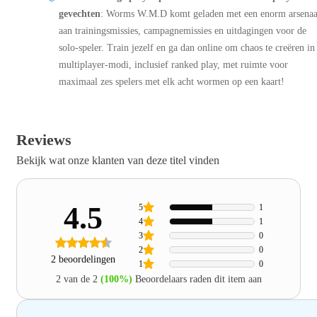
gevechten
: Worms W.M.D komt geladen met een enorm arsenaa
aan trainingsmissies, campagnemissies en uitdagingen voor de
solo-speler. Train jezelf en ga dan online om chaos te creëren in
multiplayer-modi, inclusief ranked play, met ruimte voor
maximaal zes spelers met elk acht wormen op een kaart!
Reviews
Bekijk wat onze klanten van deze titel vinden
4.5
5
1
4
1
3
0
2
0
2 beoordelingen
1
0
2 van de 2
(100%)
Beoordelaars raden dit item aan