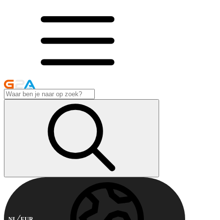
NL
EUR