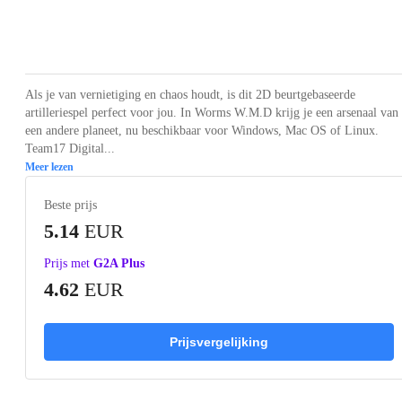
Loading...
Loading...
Loading...
Loading...
Loading
Als je van vernietiging en chaos houdt, is dit 2D beurtgebaseerde
artilleriespel perfect voor jou. In Worms W.M.D krijg je een arsenaal van
een andere planeet, nu beschikbaar voor Windows, Mac OS of Linux.
Team17 Digital...
Meer lezen
Beste prijs
5.14
EUR
Prijs met
G2A Plus
4.62
EUR
Prijsvergelijking