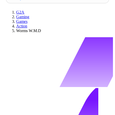
G2A
Gaming
Games
Action
Worms W.M.D