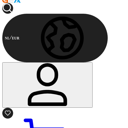
NL
EUR