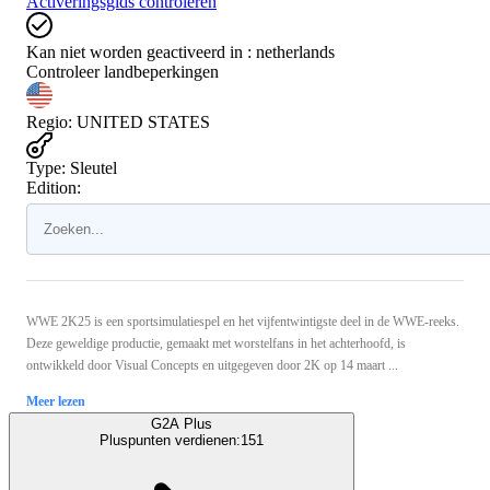
Activeringsgids controleren
Kan niet worden geactiveerd in :
netherlands
Controleer landbeperkingen
Regio
:
UNITED STATES
Type
:
Sleutel
Edition:
WWE 2K25 is een sportsimulatiespel en het vijfentwintigste deel in de WWE-reeks.
Deze geweldige productie, gemaakt met worstelfans in het achterhoofd, is
ontwikkeld door Visual Concepts en uitgegeven door 2K op 14 maart ...
Meer lezen
G2A Plus
Pluspunten verdienen:
151