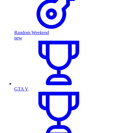
Random Weekend
new
GTA V