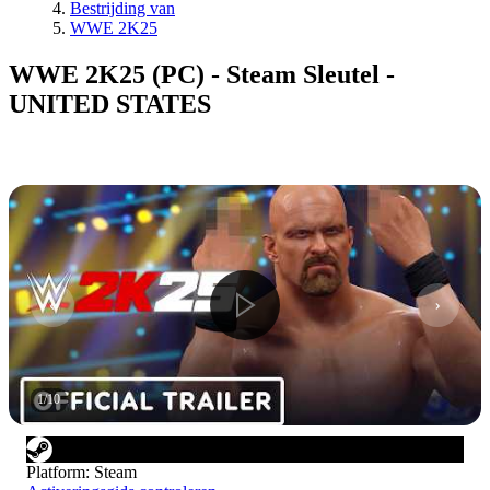
Bestrijding van
WWE 2K25
WWE 2K25 (PC) - Steam Sleutel -
UNITED STATES
1
/
10
Platform
:
Steam