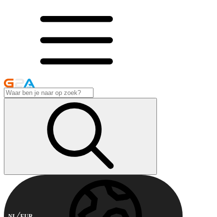
NL
EUR