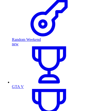
Random Weekend
new
GTA V