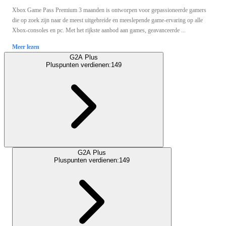
Xbox Game Pass Premium 3 maanden is ontworpen voor gepassioneerde gamers
die op zoek zijn naar de meest uitgebreide en meeslepende game-ervaring op alle
Xbox-consoles en pc. Met het rijkste aanbod aan games, geavanceerde ...
Meer lezen
G2A Plus
Pluspunten verdienen:
149
G2A Plus
Pluspunten verdienen:
149