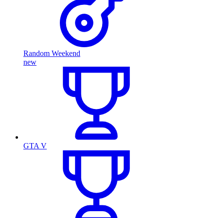
Random Weekend
new
GTA V