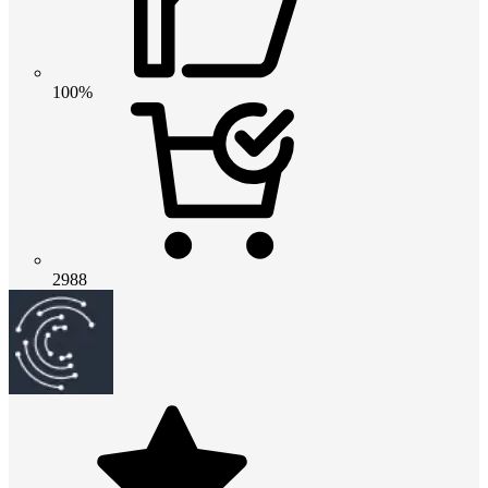
100%
2988