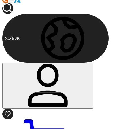
NL
EUR