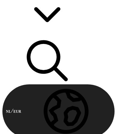
NL
EUR