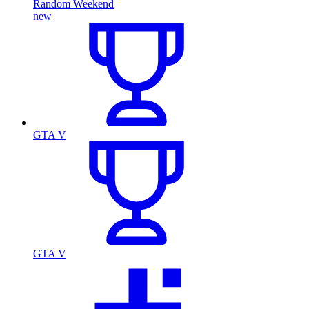
Random Weekend
new
GTA V
GTA V