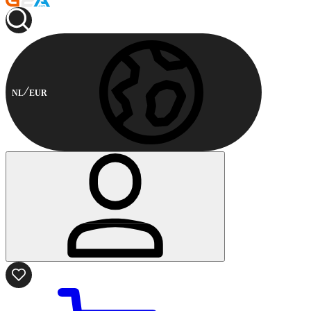
NL
EUR