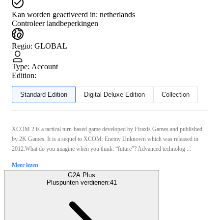
Kan worden geactiveerd in:
netherlands
Controleer landbeperkingen
Regio
:
GLOBAL
Type
:
Account
Edition:
Standard Edition
Digital Deluxe Edition
Collection
XCOM 2 is a tactical turn-based game developed by Firaxis Games and published
by 2K Games. It is a sequel to XCOM: Enemy Unknown which was released in
2012.What do you imagine when you think: “future”? Advanced technolog ...
Meer lezen
G2A Plus
Pluspunten verdienen:
41