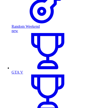
Random Weekend
new
GTA V