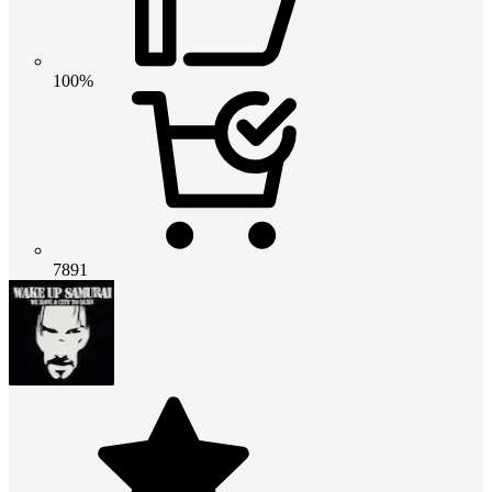
100%
7891