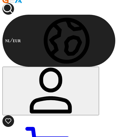
NL
EUR