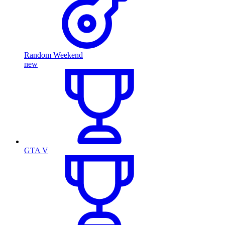
Random Weekend
new
GTA V