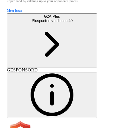
upper hand by catching up to your opponent's pieces ...
Meer lezen
G2A Plus
Pluspunten verdienen:
40
GESPONSORD