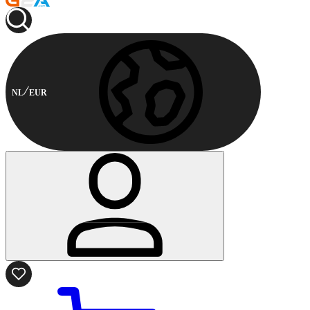
NL
EUR