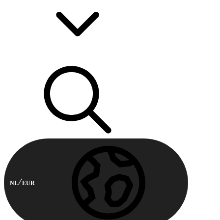
NL
EUR