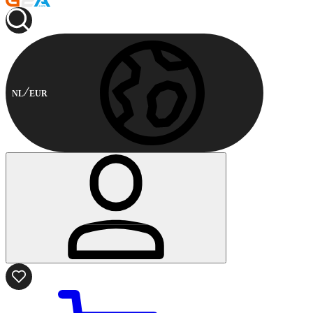
NL
EUR