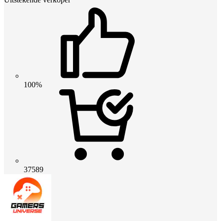
100%
37589