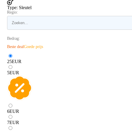
Type
:
Sleutel
Regio:
Bedrag:
Beste deal
Goede prijs
25
EUR
5
EUR
6
EUR
7
EUR