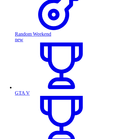
Random Weekend
new
GTA V