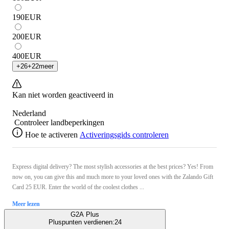
190
EUR
200
EUR
400
EUR
+
26
+
22
meer
Kan niet worden geactiveerd in
Nederland
Controleer landbeperkingen
Hoe te activeren
Activeringsgids controleren
Express digital delivery? The most stylish accessories at the best prices? Yes! From
now on, you can give this and much more to your loved ones with the Zalando Gift
Card 25 EUR. Enter the world of the coolest clothes ...
Meer lezen
G2A Plus
Pluspunten verdienen:
24