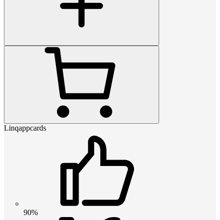
Linqappcards
90%