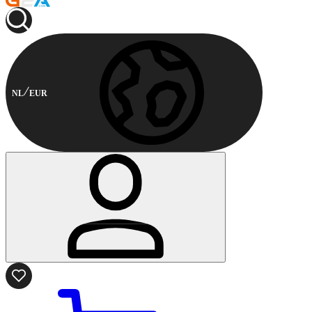
NL
EUR