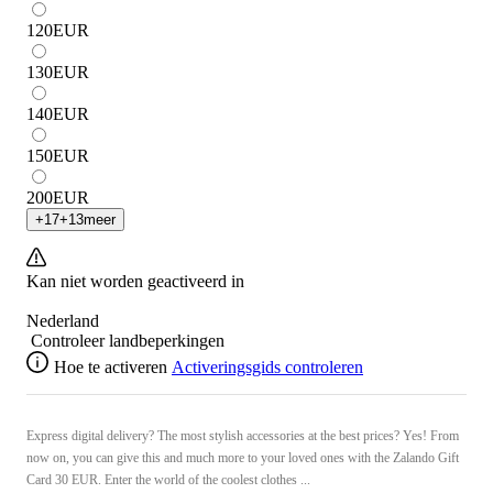
120
EUR
130
EUR
140
EUR
150
EUR
200
EUR
+
17
+
13
meer
Kan niet worden geactiveerd in
Nederland
Controleer landbeperkingen
Hoe te activeren
Activeringsgids controleren
Express digital delivery? The most stylish accessories at the best prices? Yes! From
now on, you can give this and much more to your loved ones with the Zalando Gift
Card 30 EUR. Enter the world of the coolest clothes ...