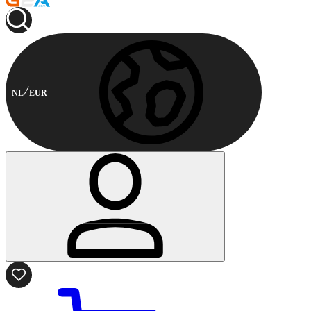
NL
EUR