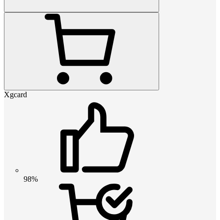
Xgcard
98%