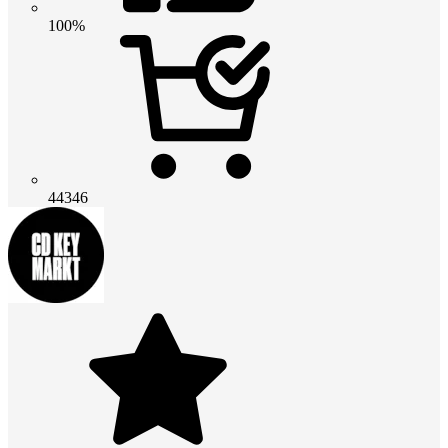
100%
44346