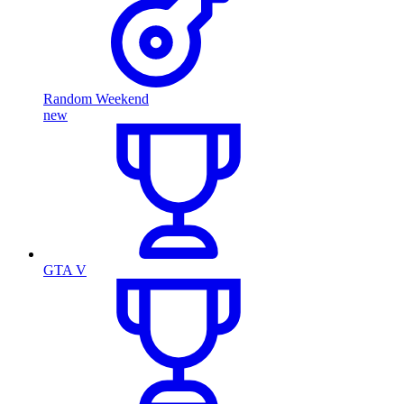
Random Weekend
new
GTA V