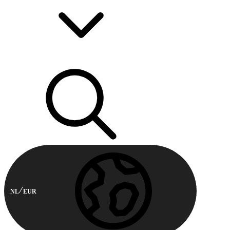
NL
EUR