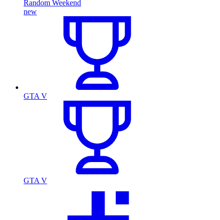
Random Weekend
new
GTA V
GTA V