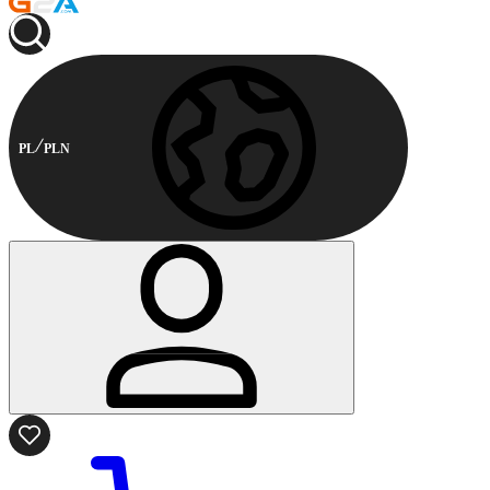
PL
PLN