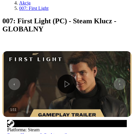
Akcja
007: First Light
007: First Light (PC) - Steam Klucz -
GLOBALNY
1
/
11
Platforma
:
Steam