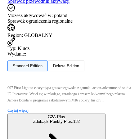
Sprawdź przewodnik aktywacji
Możesz aktywować w:
poland
Sprawdź ograniczenia regionalne
Region
:
GLOBALNY
Typ
:
Klucz
Wydanie:
Standard Edition
Deluxe Edition
007 First Light to ekscytująca gra szpiegowska z gatunku action-adventure od studia
IO Interactive. Wciel się w młodego, zaradnego i czasem lekkomyślnego rekruta
Jamesa Bonda w programie szkoleniowym MI6 i odkryj histori ...
Czytaj więcej
G2A Plus
Zdobądź Punkty Plus:
132