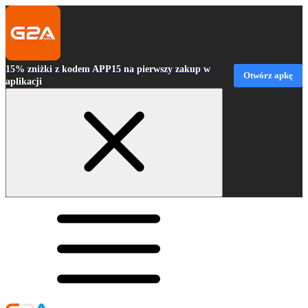
15% zniżki z kodem APP15 na pierwszy zakup w
Otwórz apkę
aplikacji