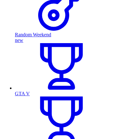
Random Weekend
new
GTA V