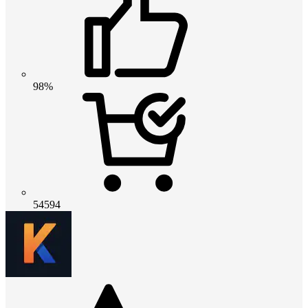
98%
54594