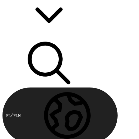
PL
PLN