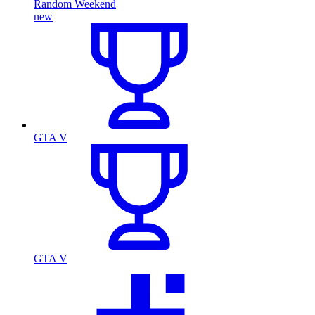
Random Weekend
new
GTA V
GTA V