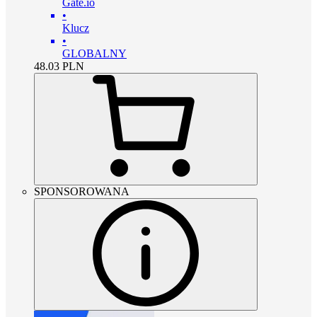
Gate.io
•
Klucz
•
GLOBALNY
48.03
PLN
SPONSOROWANA