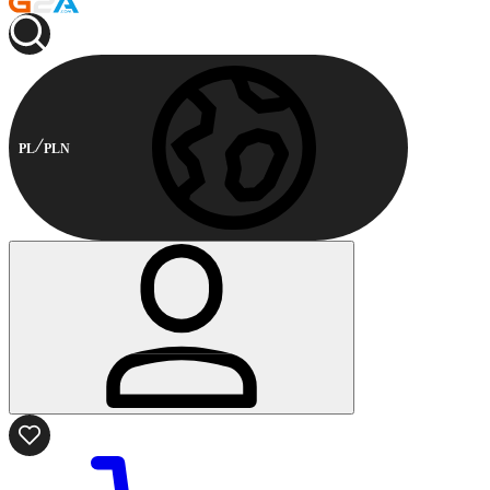
PL
PLN