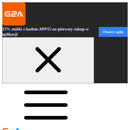
15% zniżki z kodem APP15 na pierwszy zakup w
Otwórz apkę
aplikacji