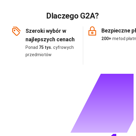
Dlaczego G2A?
Bezpieczne p
Szeroki wybór w
najlepszych cenach
200+
metod płatn
Ponad
75 tys.
cyfrowych
przedmiotów