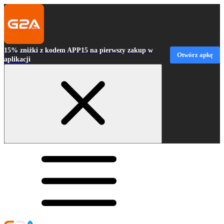
15% zniżki z kodem APP15 na pierwszy zakup w
Otwórz apkę
aplikacji