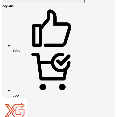
Xgcard
98%
866