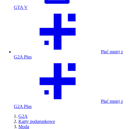
GTA V
Płać mniej z
G2A Plus
Płać mniej z
G2A Plus
G2A
Karty podarunkowe
Moda