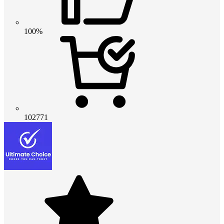
100%
102771