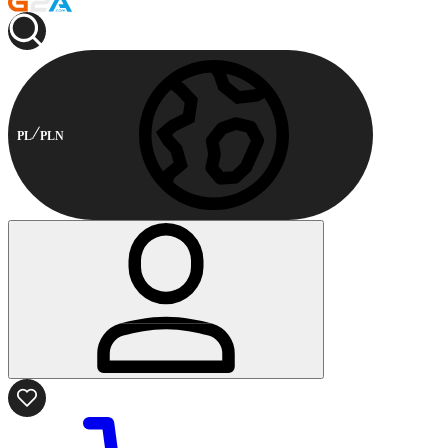
PL
PLN