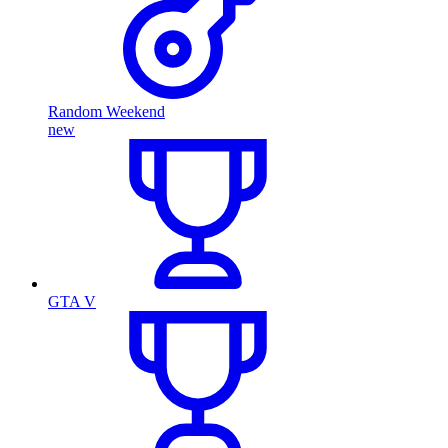
Random Weekend
new
GTA V