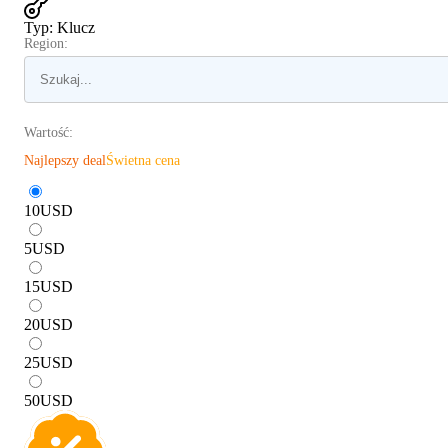
Typ
:
Klucz
Region:
Wartość:
Najlepszy deal
Świetna cena
10
USD
5
USD
15
USD
20
USD
25
USD
50
USD