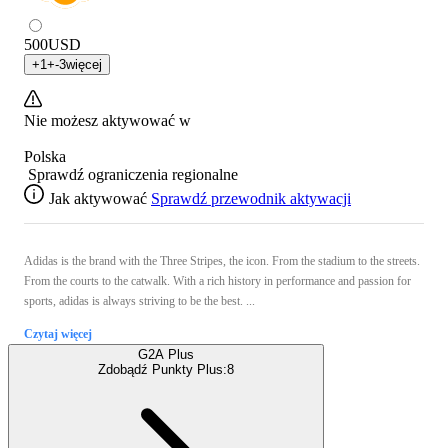
500
USD
+
1
+
-3
więcej
Nie możesz aktywować w
Polska
Sprawdź ograniczenia regionalne
Jak aktywować
Sprawdź przewodnik aktywacji
Adidas is the brand with the Three Stripes, the icon. From the stadium to the streets.
From the courts to the catwalk. With a rich history in performance and passion for
sports, adidas is always striving to be the best. ...
Czytaj więcej
G2A Plus
Zdobądź Punkty Plus:
8