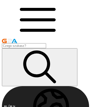
PL
PLN