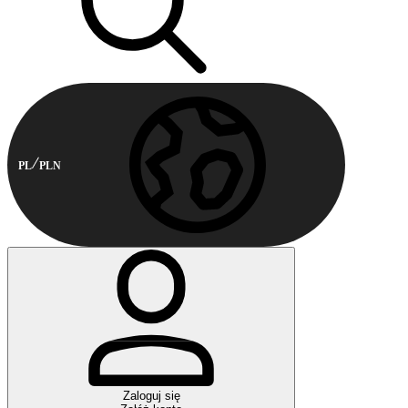
PL
PLN
Zaloguj się