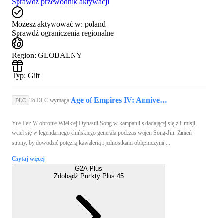
Sprawdź przewodnik aktywacji
Możesz aktywować w:
poland
Sprawdź ograniczenia regionalne
Region
:
GLOBALNY
Typ
:
Gift
Age of Empires IV: Anniversary Edition (PC) - Steam Key - GLOBAL
To DLC wymaga:
DLC
Yue Fei: W obronie Wielkiej Dynastii Song w kampanii składającej się z 8 misji,
wciel się w legendarnego chińskiego generała podczas wojen Song-Jin. Zmień
strony, by dowodzić potężną kawalerią i jednostkami oblężniczymi ...
Czytaj więcej
G2A Plus
Zdobądź Punkty Plus:
45