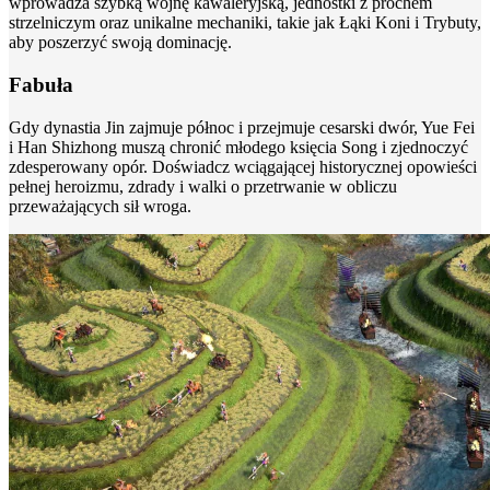
wprowadza szybką wojnę kawaleryjską, jednostki z prochem
strzelniczym oraz unikalne mechaniki, takie jak Łąki Koni i Trybuty,
aby poszerzyć swoją dominację.
Fabuła
Gdy dynastia Jin zajmuje północ i przejmuje cesarski dwór, Yue Fei
i Han Shizhong muszą chronić młodego księcia Song i zjednoczyć
zdesperowany opór. Doświadcz wciągającej historycznej opowieści
pełnej heroizmu, zdrady i walki o przetrwanie w obliczu
przeważających sił wroga.