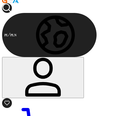
PL
PLN