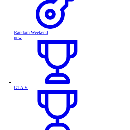
Random Weekend
new
GTA V