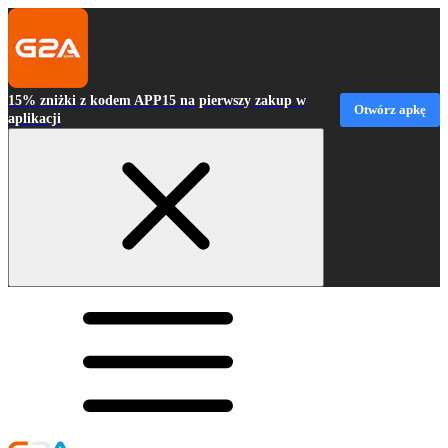
15% zniżki z kodem APP15 na pierwszy zakup w
Otwórz apkę
aplikacji