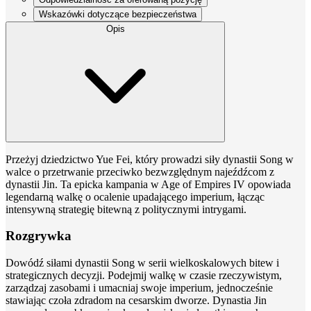
Wskazówki dotyczące bezpieczeństwa
Opis
Przeżyj dziedzictwo Yue Fei, który prowadzi siły dynastii Song w
walce o przetrwanie przeciwko bezwzględnym najeźdźcom z
dynastii Jin. Ta epicka kampania w Age of Empires IV opowiada
legendarną walkę o ocalenie upadającego imperium, łącząc
intensywną strategię bitewną z politycznymi intrygami.
Rozgrywka
Dowódź siłami dynastii Song w serii wielkoskalowych bitew i
strategicznych decyzji. Podejmij walkę w czasie rzeczywistym,
zarządzaj zasobami i umacniaj swoje imperium, jednocześnie
stawiając czoła zdradom na cesarskim dworze. Dynastia Jin