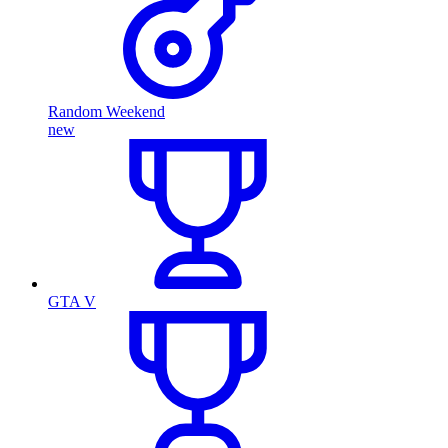
Random Weekend
new
GTA V