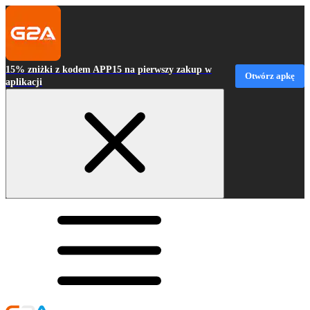
15% zniżki z kodem APP15 na pierwszy zakup w
Otwórz apkę
aplikacji