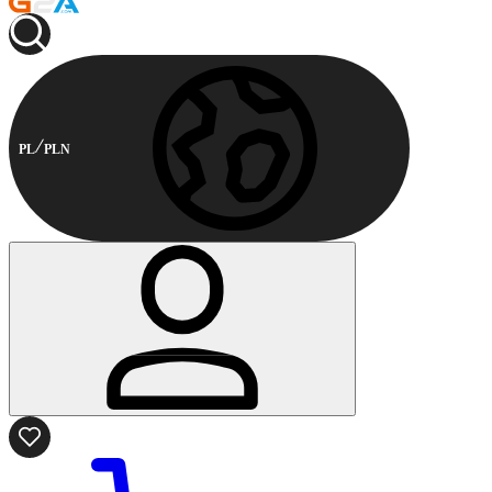
PL
PLN