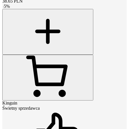
38.65
PLN
-
5
%
Kinguin
Świetny sprzedawca