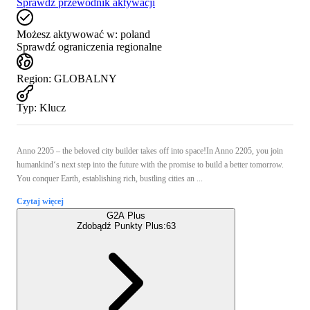
Sprawdź przewodnik aktywacji
Możesz aktywować w:
poland
Sprawdź ograniczenia regionalne
Region
:
GLOBALNY
Typ
:
Klucz
Anno 2205 – the beloved city builder takes off into space!In Anno 2205, you join
humankind‘s next step into the future with the promise to build a better tomorrow.
You conquer Earth, establishing rich, bustling cities an ...
Czytaj więcej
G2A Plus
Zdobądź Punkty Plus:
63