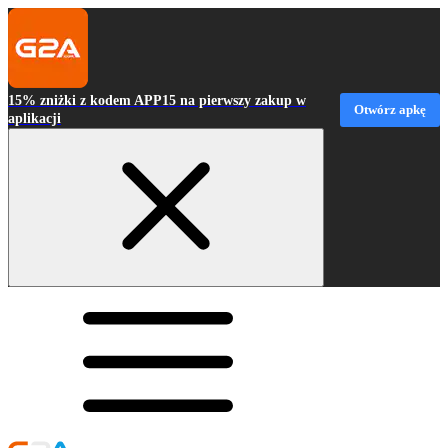
15% zniżki z kodem APP15 na pierwszy zakup w
Otwórz apkę
aplikacji