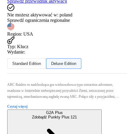
Sprawdź przewodnik aktywacji
Nie możesz aktywować w:
poland
Sprawdź ograniczenia regionalne
Region
:
USA
Typ
:
Klucz
Wydanie:
Standard Edition
Deluxe Edition
ARC Raiders to nadchodząca gra wieloosobowa typu extraction adventure,
osadzona w śmiertelnie niebezpiecznej przyszłości Ziemi, zniszczonej przez
tajemniczą, zmechanizowaną zagładę zwaną ARC. Połącz siły z przyjaciółmi, ...
Czytaj więcej
G2A Plus
Zdobądź Punkty Plus:
121