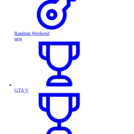
Random Weekend
new
GTA V