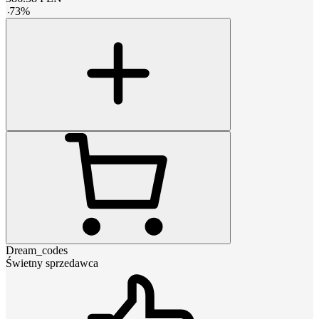
-
73
%
Dream_codes
Świetny sprzedawca