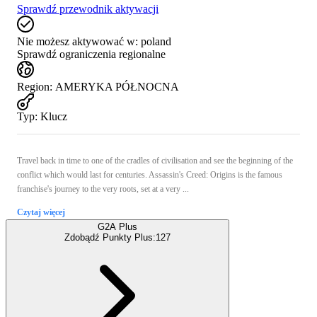
Sprawdź przewodnik aktywacji
Nie możesz aktywować w:
poland
Sprawdź ograniczenia regionalne
Region
:
AMERYKA PÓŁNOCNA
Typ
:
Klucz
Travel back in time to one of the cradles of civilisation and see the beginning of the
conflict which would last for centuries. Assassin's Creed: Origins is the famous
franchise's journey to the very roots, set at a very ...
Czytaj więcej
G2A Plus
Zdobądź Punkty Plus:
127