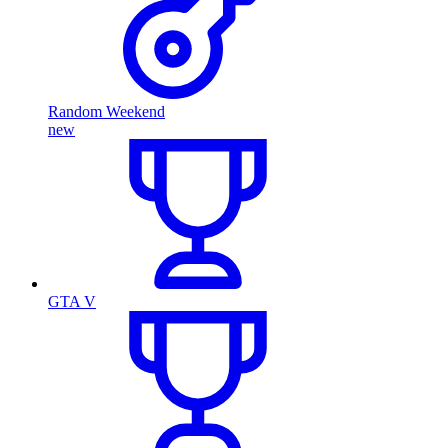
Random Weekend
new
GTA V