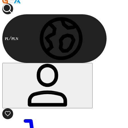
PL
PLN