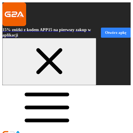
15% zniżki z kodem APP15 na pierwszy zakup w
Otwórz apkę
aplikacji