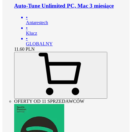
Auto-Tune Unlimited PC, Mac 3 miesiące
•
Antarestech
•
Klucz
•
GLOBALNY
11.60
PLN
OFERTY OD 11 SPRZEDAWCÓW