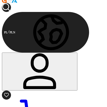
PL
PLN