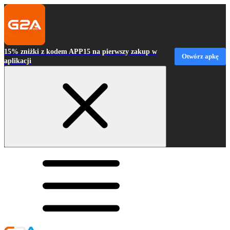
15% zniżki z kodem APP15 na pierwszy zakup w
Otwórz apkę
aplikacji