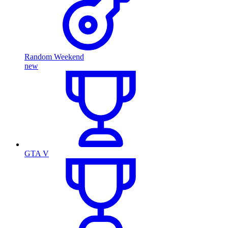
Random Weekend
new
GTA V