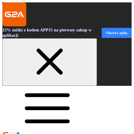
15% zniżki z kodem APP15 na pierwszy zakup w
Otwórz apkę
aplikacji