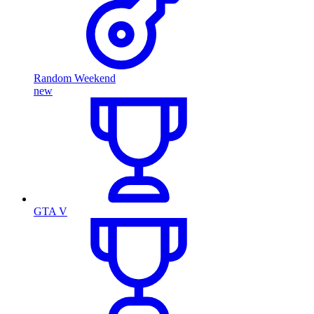
Random Weekend
new
GTA V