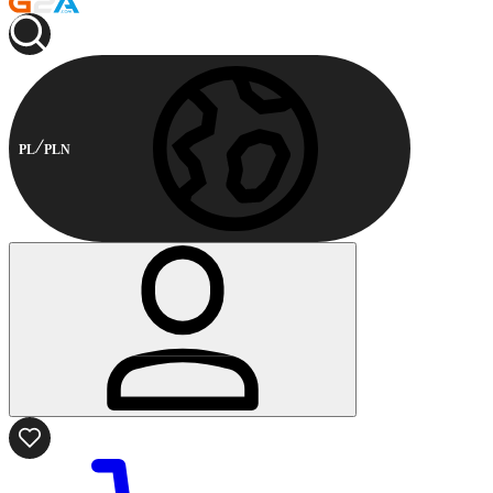
PL
PLN