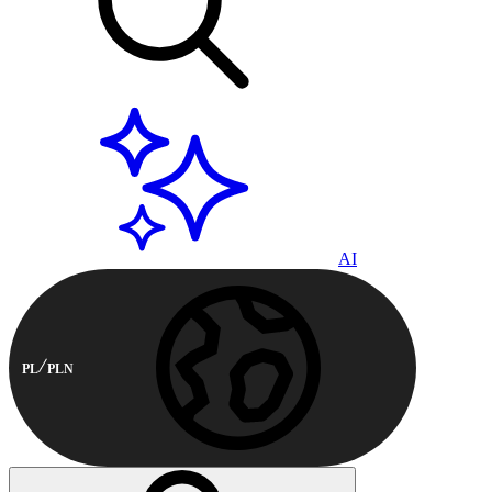
AI
PL
PLN