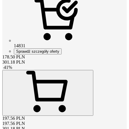
14831
Sprawdź szczegóły oferty
178.50
PLN
301.18
PLN
-
41
%
197.56
PLN
197.56
PLN
301.18
PLN