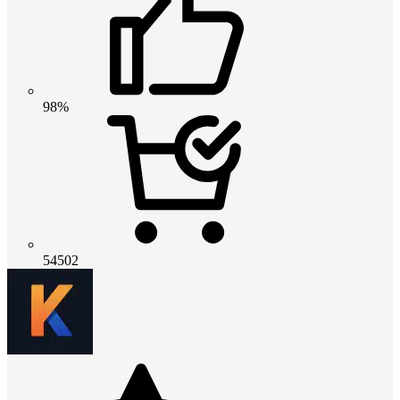
98%
54502