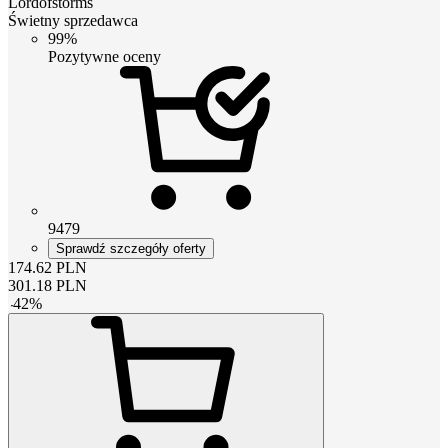
Lordofstorms
Świetny sprzedawca
99%
Pozytywne oceny
9479
Sprawdź szczegóły oferty
174.62
PLN
301.18
PLN
-
42
%