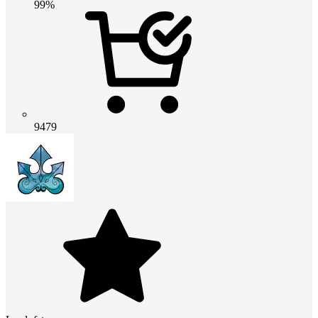
99%
9479