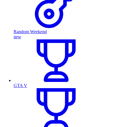
Random Weekend
new
GTA V