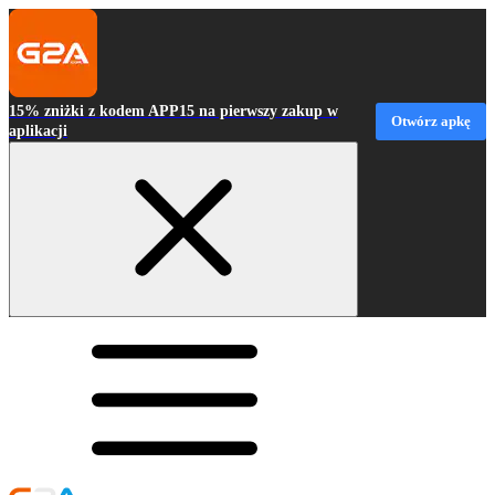
15% zniżki z kodem APP15 na pierwszy zakup w
Otwórz apkę
aplikacji