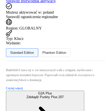
Sprawdź przewodnik aktywacji
Możesz aktywować w:
poland
Sprawdź ograniczenia regionalne
Region
:
GLOBALNY
Typ
:
Klucz
Wydanie:
Standard Edition
Phantom Edition
Battlefield 6 rzuca cię w wir intensywnych walk z czołgami, myśliwcami i
ogromnym arsenałem bojowym. Poprowadź swój oddział do zwycięstwa w
ostatecznej bitwie o dominację.
Czytaj więcej
G2A Plus
Zdobądź Punkty Plus:
207