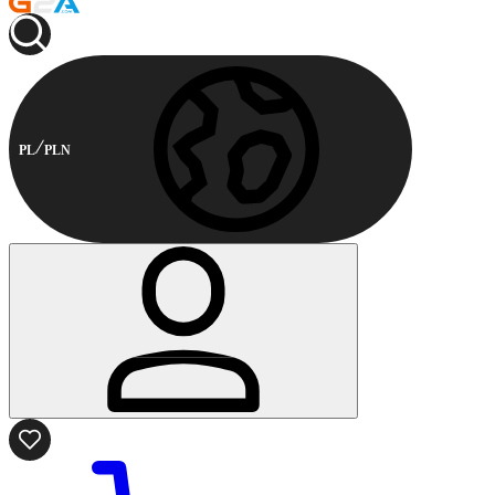
PL
PLN