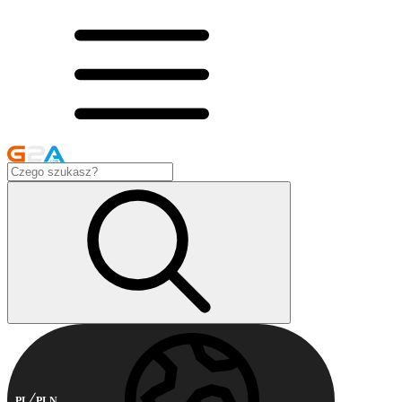
PL
PLN