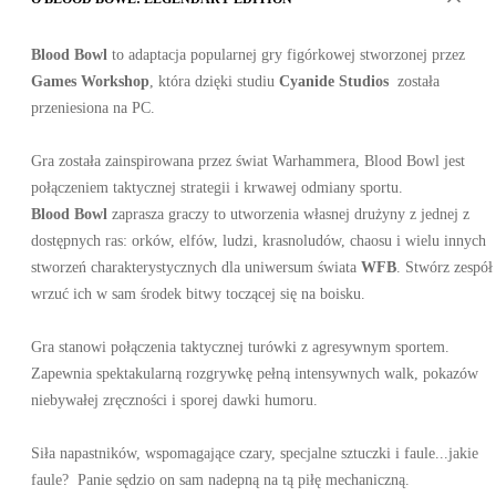
Blood Bowl
to adaptacja popularnej gry figórkowej stworzonej przez
Games Workshop
, która dzięki studiu
Cyanide Studios
została
przeniesiona na PC.
Gra została zainspirowana przez świat Warhammera, Blood Bowl jest
połączeniem taktycznej strategii i krwawej odmiany sportu.
Blood Bowl
zaprasza graczy to utworzenia własnej drużyny z jednej z
dostępnych ras: orków, elfów, ludzi, krasnoludów, chaosu i wielu innych
stworzeń charakterystycznych dla uniwersum świata
WFB
. Stwórz zespół 
wrzuć ich w sam środek bitwy toczącej się na boisku.
Gra stanowi połączenia taktycznej turówki z agresywnym sportem.
Zapewnia spektakularną rozgrywkę pełną intensywnych walk, pokazów
niebywałej zręczności i sporej dawki humoru.
Siła napastników, wspomagające czary, specjalne sztuczki i faule...jakie
faule? Panie sędzio on sam nadepną na tą piłę mechaniczną.