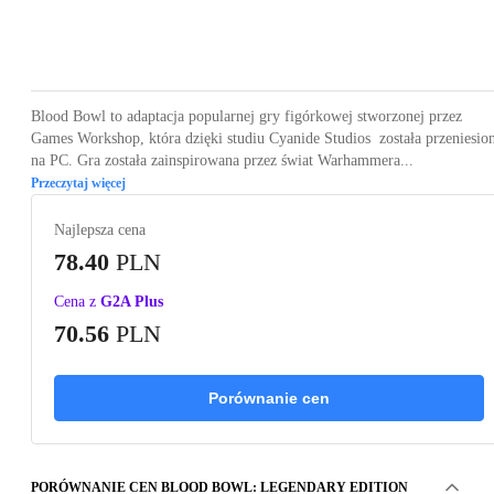
Loading...
Loading...
Loading...
Loading...
Loading
Blood Bowl to adaptacja popularnej gry figórkowej stworzonej przez
Games Workshop, która dzięki studiu Cyanide Studios została przeniesio
na PC. Gra została zainspirowana przez świat Warhammera...
Przeczytaj więcej
Najlepsza cena
78.40
PLN
Cena z
G2A Plus
70.56
PLN
Porównanie cen
PORÓWNANIE CEN BLOOD BOWL: LEGENDARY EDITION