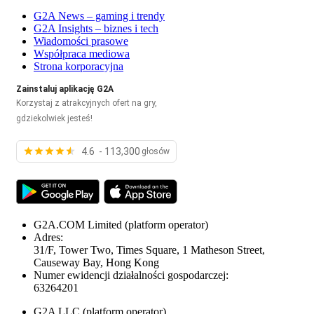
G2A News – gaming i trendy
G2A Insights – biznes i tech
Wiadomości prasowe
Współpraca mediowa
Strona korporacyjna
Zainstaluj aplikację G2A
Korzystaj z atrakcyjnych ofert na gry,
gdziekolwiek jesteś!
4.6 - 113,300
głosów
G2A.COM Limited
(platform operator)
Adres:
31/F, Tower Two, Times Square, 1 Matheson Street,
Causeway Bay, Hong Kong
Numer ewidencji działalności gospodarczej:
63264201
G2A LLC
(platform operator)