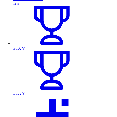
new
GTA V
GTA V