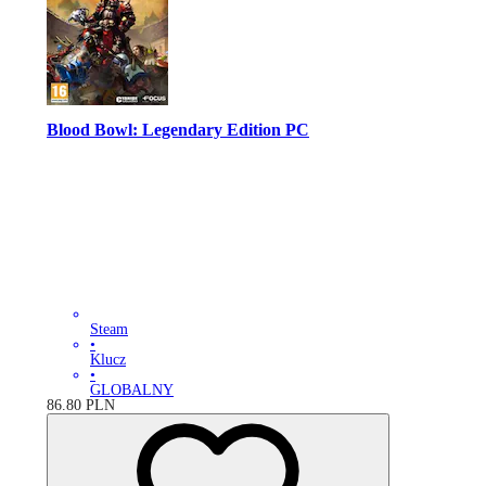
Blood Bowl: Legendary Edition PC
Steam
•
Klucz
•
GLOBALNY
86.80
PLN