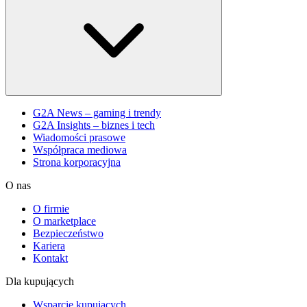
G2A News – gaming i trendy
G2A Insights – biznes i tech
Wiadomości prasowe
Współpraca mediowa
Strona korporacyjna
O nas
O firmie
O marketplace
Bezpieczeństwo
Kariera
Kontakt
Dla kupujących
Wsparcie kupujących