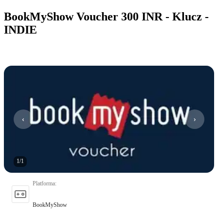
BookMyShow Voucher 300 INR - Klucz -
INDIE
1
/
1
Platforma
:
BookMyShow