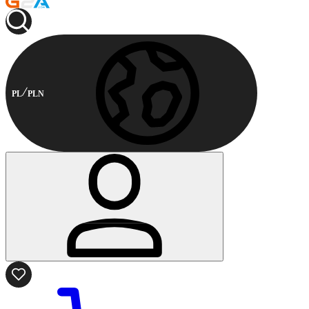
PL
PLN