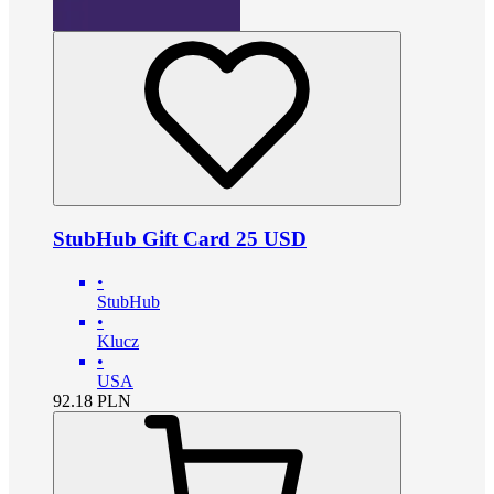
StubHub Gift Card 25 USD
•
StubHub
•
Klucz
•
USA
92.18
PLN