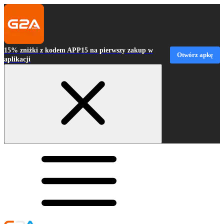
15% zniżki z kodem APP15 na pierwszy zakup w
Otwórz apkę
aplikacji