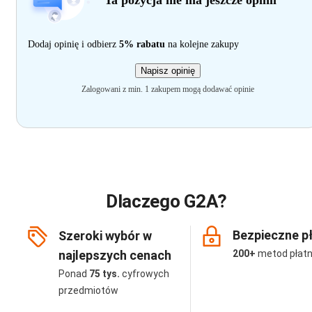
Ta pozycja nie ma jeszcze opinii
Dodaj opinię i odbierz
5% rabatu
na kolejne zakupy
Napisz opinię
Zalogowani z min. 1 zakupem mogą dodawać opinie
Dlaczego G2A?
Bezpieczne p
Szeroki wybór w
najlepszych cenach
200+
metod płatn
Ponad
75 tys.
cyfrowych
przedmiotów