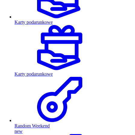
Karty podarunkowe
Karty podarunkowe
Random Weekend
new