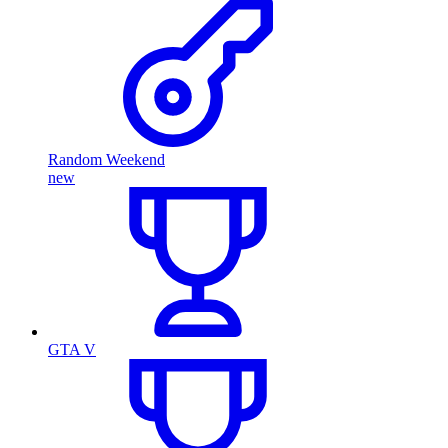
Random Weekend
new
GTA V