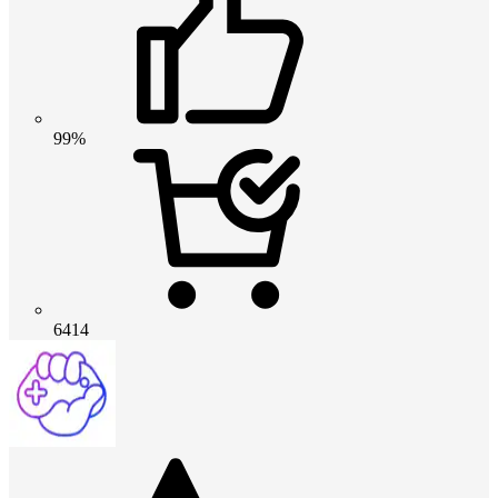
99%
6414