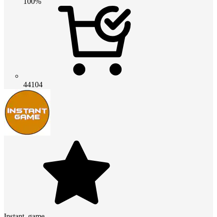
100%
44104
Instant_game