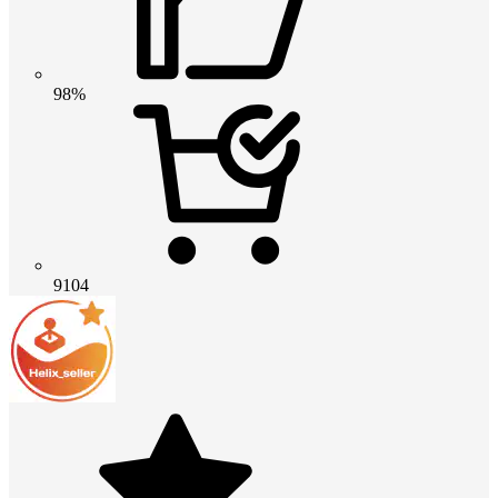
98%
9104