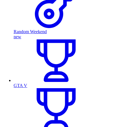
Random Weekend
new
GTA V