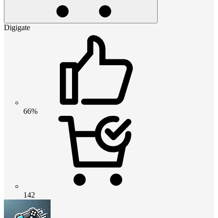
Digigate
66%
142