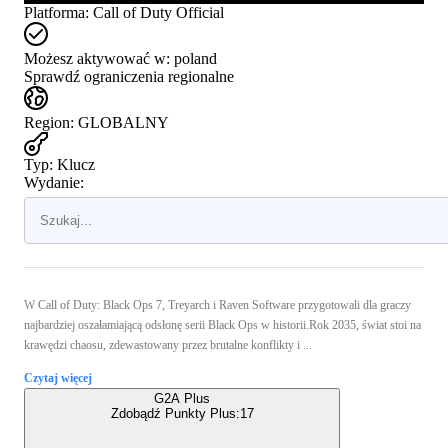
Platforma
:
Call of Duty Official
Możesz aktywować w:
poland
Sprawdź ograniczenia regionalne
Region
:
GLOBALNY
Typ
:
Klucz
Wydanie:
W Call of Duty: Black Ops 7, Treyarch i Raven Software przygotowali dla graczy
najbardziej oszałamiającą odsłonę serii Black Ops w historii.Rok 2035, świat stoi na
krawędzi chaosu, zdewastowany przez brutalne konflikty i ...
Czytaj więcej
G2A Plus
Zdobądź Punkty Plus:
17