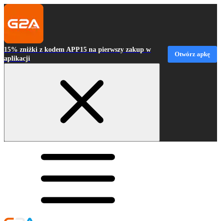
15% zniżki z kodem APP15 na pierwszy zakup w
Otwórz apkę
aplikacji