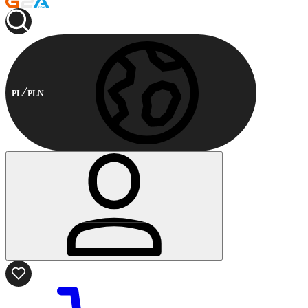
PL
PLN