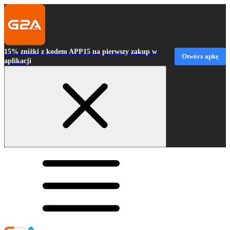
15% zniżki z kodem APP15 na pierwszy zakup w
Otwórz apkę
aplikacji