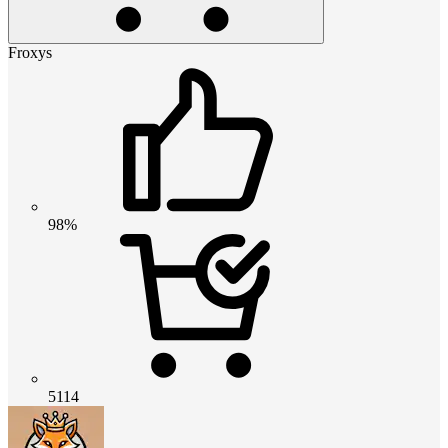
Froxys
98%
5114