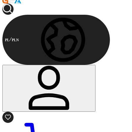
PL
PLN