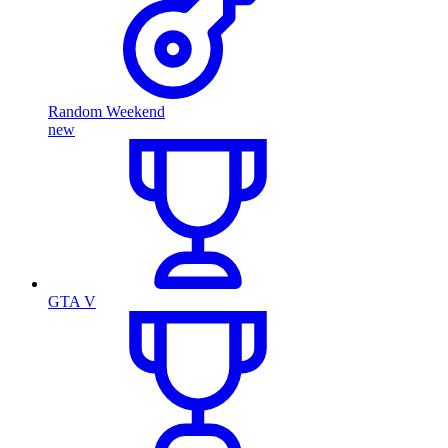
Random Weekend
new
GTA V