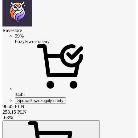
Ravestore
99%
Pozytywne oceny
3445
Sprawdź szczegóły oferty
96.45
PLN
258.15
PLN
-
63
%