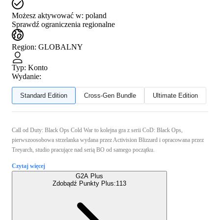
Możesz aktywować w:
poland
Sprawdź ograniczenia regionalne
Region
:
GLOBALNY
Typ
:
Konto
Wydanie:
Standard Edition
Cross-Gen Bundle
Ultimate Edition
Call od Duty: Black Ops Cold War to kolejna gra z serii CoD: Black Ops,
pierwszoosobowa strzelanka wydana przez Activision Blizzard i opracowana przez
Treyarch, studio pracujące nad serią BO od samego początku.
Czytaj więcej
G2A Plus
Zdobądź Punkty Plus:
113