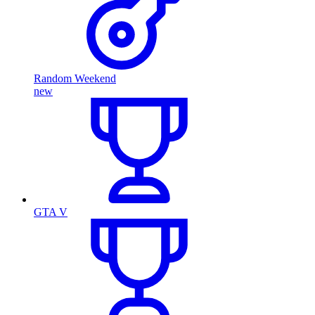
Random Weekend
new
GTA V