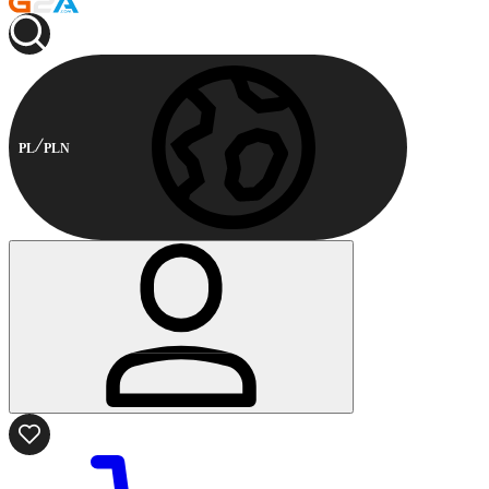
PL
PLN