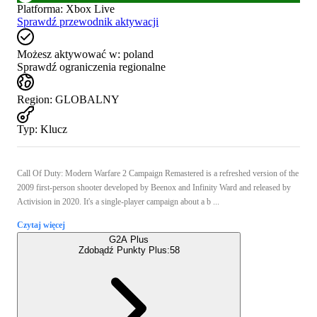
Platforma
:
Xbox Live
Sprawdź przewodnik aktywacji
Możesz aktywować w:
poland
Sprawdź ograniczenia regionalne
Region
:
GLOBALNY
Typ
:
Klucz
Call Of Duty: Modern Warfare 2 Campaign Remastered is a refreshed version of the
2009 first-person shooter developed by Beenox and Infinity Ward and released by
Activision in 2020. It's a single-player campaign about a b ...
Czytaj więcej
G2A Plus
Zdobądź Punkty Plus:
58