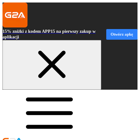
15% zniżki z kodem APP15 na pierwszy zakup w
Otwórz apkę
aplikacji