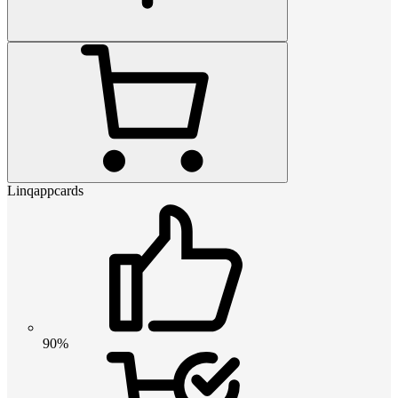
Linqappcards
90%