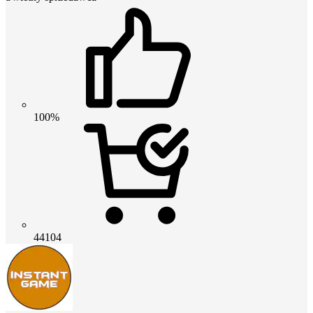
100%
44104