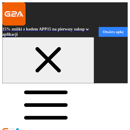
15% zniżki z kodem APP15 na pierwszy zakup w
Otwórz apkę
aplikacji