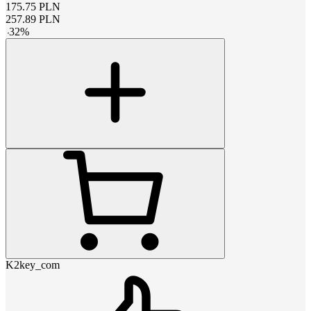
175.75
PLN
257.89
PLN
-
32
%
K2key_com