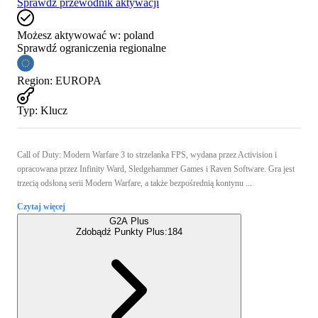
Sprawdź przewodnik aktywacji
Możesz aktywować w:
poland
Sprawdź ograniczenia regionalne
Region
:
EUROPA
Typ
:
Klucz
Call of Duty: Modern Warfare 3 to strzelanka FPS, wydana przez Activision i
opracowana przez Infinity Ward, Sledgehammer Games i Raven Software. Gra jest
trzecią odsłoną serii Modern Warfare, a także bezpośrednią kontynu ...
Czytaj więcej
G2A Plus
Zdobądź Punkty Plus:
184