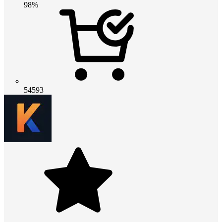
98%
54593