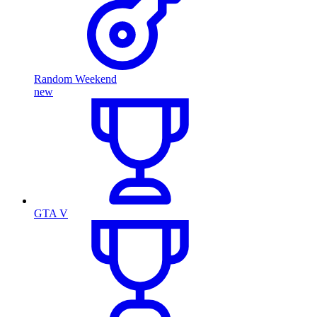
Random Weekend
new
GTA V