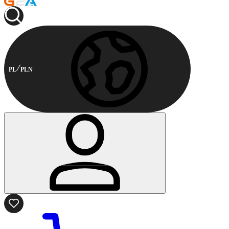
PL
PLN